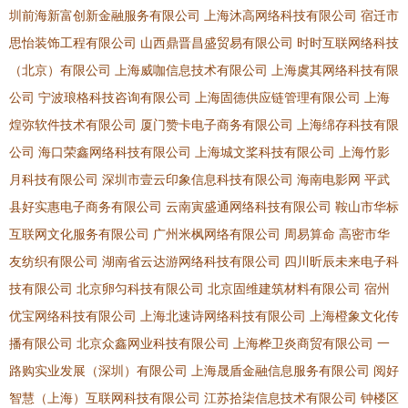
圳前海新富创新金融服务有限公司
上海沐高网络科技有限公司
宿迁市
思怡装饰工程有限公司
山西鼎晋昌盛贸易有限公司
时时互联网络科技
（北京）有限公司
上海威咖信息技术有限公司
上海虞其网络科技有限
公司
宁波琅格科技咨询有限公司
上海固德供应链管理有限公司
上海
煌弥软件技术有限公司
厦门赞卡电子商务有限公司
上海绵存科技有限
公司
海口荣鑫网络科技有限公司
上海城文桨科技有限公司
上海竹影
月科技有限公司
深圳市壹云印象信息科技有限公司
海南电影网
平武
县好实惠电子商务有限公司
云南寅盛通网络科技有限公司
鞍山市华标
互联网文化服务有限公司
广州米枫网络有限公司
周易算命
高密市华
友纺织有限公司
湖南省云达游网络科技有限公司
四川昕辰未来电子科
技有限公司
北京卵匀科技有限公司
北京固维建筑材料有限公司
宿州
优宝网络科技有限公司
上海北速诗网络科技有限公司
上海橙象文化传
播有限公司
北京众鑫网业科技有限公司
上海桦卫炎商贸有限公司
一
路购实业发展（深圳）有限公司
上海晟盾金融信息服务有限公司
阅好
智慧（上海）互联网科技有限公司
江苏拾柒信息技术有限公司
钟楼区