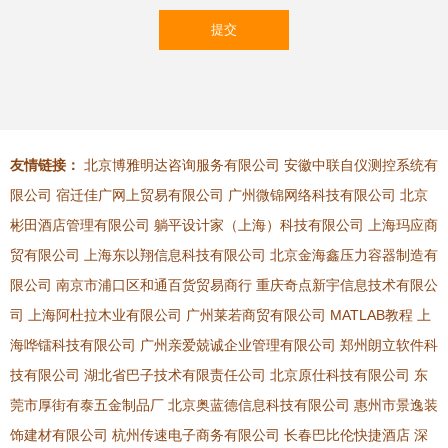
友情链接：
北京博雅明达咨询服务有限公司
安徽中联自仪测控系统有
限公司
宿迁佳广网上贸易有限公司
广州微锦网络科技有限公司
北京
彬田酒店管理有限公司
躺平设计家（上海）科技有限公司
上海玛应商
贸有限公司
上海东以翔信息科技有限公司
北京金海鑫压力容器制造有
限公司
南京市浦口区和通百货贸易商行
重庆奇点新宇信息技术有限公
司
上海阿杜拉木业有限公司
广州莱若商贸有限公司
MATLAB教程
上
海哗镭科技有限公司
广州亲爱兢诚企业管理有限公司
郑州朗立软件科
技有限公司
湖北省巴子技术有限责任公司
北京原仕科技有限公司
东
莞市厚街有泰五金制品厂
北京奥蓝德信息科技有限公司
惠州市景逸装
饰建材有限公司
杭州传速电子商务有限公司
长春巴比伦快捷酒店
深